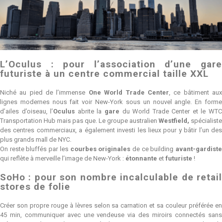
L’Oculus : pour l’association d’une gare
futuriste à un centre commercial taille XXL
Niché au pied de l’immense
One World Trade Center
, ce bâtiment au
lignes modernes nous fait voir New-York sous un nouvel angle. En forme
d’ailes d’oiseau, l’
Oculus
abrite la
gare
du World Trade Center et le WT
Transportation Hub mais pas que. Le groupe australien
Westfield,
spécialiste
des centres commerciaux, a également investi les lieux pour y bâtir l’un des
plus grands mall de NYC.
On reste bluffés par les
courbes originales
de ce building
avant-gardist
qui reflète à merveille l’image de New-York :
étonnante
et
futuriste
!
SoHo : pour son nombre incalculable de retail
stores de folie
Créer son propre rouge à lèvres selon sa carnation et sa couleur préférée en
45 min, communiquer avec une vendeuse via des miroirs connectés sans