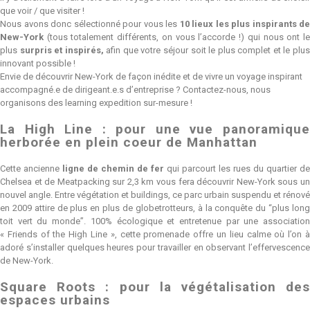
que voir / que visiter !
Nous avons donc sélectionné pour vous les
10 lieux
les plus inspirants de
New-York
(tous totalement différents, on vous l’accorde !) qui nous ont le
plus
surpris et inspirés,
afin que votre séjour soit le plus complet et le plu
innovant possible !
Envie de découvrir New-York de façon inédite et de vivre un voyage inspirant
accompagné.e de dirigeant.e.s d’entreprise ? Contactez-nous, nous
organisons
des learning expedition sur-mesure
!
La High Line : pour une vue panoramique
herborée en plein coeur de Manhattan
Cette ancienne
ligne de chemin de fer
qui parcourt les rues du quartier de
Chelsea et de Meatpacking sur 2,3 km vous fera découvrir New-York sous un
nouvel angle. Entre végétation et buildings, ce parc urbain suspendu et rénové
en 2009 attire de plus en plus de globetrotteurs, à la conquête du “plus long
toit vert du monde”. 100% écologique et entretenue par une association
« Friends of the High Line », cette promenade offre un lieu calme où l’on à
adoré s’installer quelques heures pour travailler en observant l’effervescence
de New-York.
Square Roots : pour la végétalisation des
espaces urbains