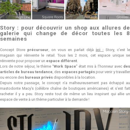
Story : pour découvrir un shop aux allures de
galerie qui change de décor toutes les 8
semaines
Concept Store
précurseur
, on vous en parlait déjà
ici :
Story, c’est le
magasin qui réinvente le retail. Tous les 2
mois, cet espace unique s
réinvente pour proposer un
espace différent
.
Lors de notre séjour, le thème “
Work Space
” était mis à l’honneur avec
de
articles de bureau tendance
, des
espaces partagés
pour venir y travaille
ou encore des
bureaux privés
disponibles à la location.
Depuis notre passage, le concept n’a malheureusement pas échappé au
mastodonte Macy’s (célèbre chaîne de boutiques américaines) et s’est fait
racheter il y a peu. Story reste tout de même un lieu inspirant qui allie un
espace de vente à un thème particulier à la demande !