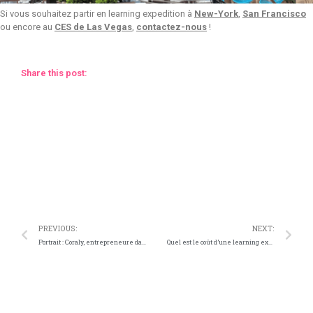
Si vous souhaitez partir en learning expedition à
New-York
,
San Francisco
ou encore au
CES de Las Vegas
,
contactez-nous
!
Share this post:
Facebook
Twitter
Telegram
WhatsApp
PREVIOUS:
NEXT:
Portrait : Coraly, entrepreneure dans le milieu équestre et participante à 2 Learning Expeditions LexHub
Quel est le coût d’une learning expedition ?