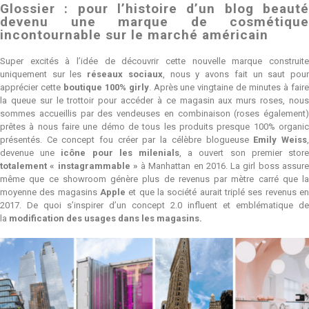
Glossier : pour l’histoire d’un blog beauté
devenu une marque de cosmétique
incontournable sur le marché américain
Super excités à l’idée de découvrir cette nouvelle marque construite
uniquement sur les
réseaux sociaux
, nous y avons fait un saut pou
apprécier cette
boutique 100% girly
. Après une vingtaine de minutes à fair
la queue sur le trottoir pour accéder à ce magasin aux murs roses, nous
sommes accueillis par des vendeuses en combinaison (roses également)
prêtes à nous faire une démo de tous les produits presque 100% organic
présentés. Ce concept fou créer par la célèbre blogueuse
Emily Weiss
devenue une
icône pour les milenials
, a ouvert son premier stor
totalement « instagrammable »
à Manhattan en 2016. La girl boss assur
même que ce showroom génère plus de revenus par mètre carré que la
moyenne des magasins
Apple
et que la société aurait triplé ses revenus e
2017. De quoi s’inspirer d’un concept 2.0 influent et emblématique de
la
modification des usages dans les magasins.