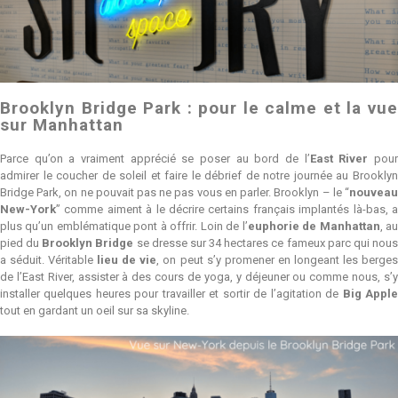
Brooklyn Bridge Park : pour le calme et la vue
sur Manhattan
Parce qu’on a vraiment apprécié se poser au bord de l’
East River
pou
admirer le coucher de soleil et faire le débrief de notre journée au Brooklyn
Bridge Park, on ne pouvait pas ne pas vous en parler. Brooklyn – le “
nouveau
New-York
” comme aiment à le décrire certains français implantés là-bas, a
plus qu’un emblématique pont à offrir. Loin de l’
euphorie de Manhattan
, a
pied du
Brooklyn Bridge
se dresse sur 34 hectares ce fameux parc qui nou
a séduit. Véritable
lieu de vie
, on peut s’y promener en longeant les berge
de l’East River, assister à des cours de yoga, y déjeuner ou comme nous, s’y
installer quelques heures pour travailler et sortir de l’agitation de
Big Appl
tout en gardant un oeil sur sa skyline.