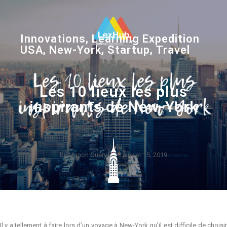
Innovations
,
Learning Expedition
USA
,
New-York
,
Startup
,
Travel
Les 10 lieux les plus
inspirants de New-York
by
Manon Guéry
janvier 15, 2019
Il y a tellement à faire lors d’un voyage à New-York qu’il est difficile de choisir