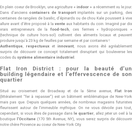
En plein coeur de Brooklyn, une agriculture
« indoor »
a récemment vu le jour
Dans d’anciens
containers de transport
implantés sur un parking, de
centaines de rangées de basilic, d’épinards ou de chou Kale poussent à vive
allure avant d’être proposé à la
vente
aux habitants du coin. Imaginé par dix
vrais entrepreneurs de la
food-tech
, ces fermes « hydroponiques 
(technique de culture hors-sol) cultivent des aliments locaux et peuvent
produire jusqu’à 23 kg de feuilles par semaine et par containers !
Authentique
,
respectueux
et
innovant
, nous avons été agréablemen
surpris de découvrir ce concept totalement disruptant qui bouleverse les
codes du
système alimentaire industriel
.
Flat Iron District : pour la beauté d’un
building légendaire et l’effervescence de son
quartier
Situé au croisement de Broadway et de la 5ème avenue,
Flat Iro
(littéralement “fer à repasser”) est un bâtiment emblématique de New-York
mais pas que. Depuis quelques années, de nombreux magasins futuristes
fleurissent autour de l’immeuble mythique. On ne vous dévoile pas tout,
cependant, si vous êtes de passage dans
le quartier
, allez jeter un oeil à l
boutique
l’Occitane
(170 5th Avenue, NY), vous serez surpris de découvrir
notre chère Provence au coeur de New-York City.