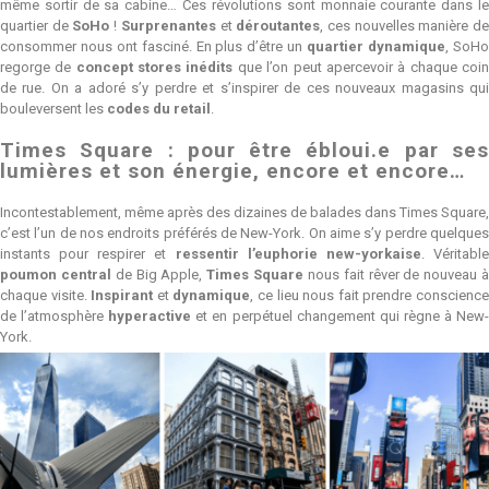
même sortir de sa cabine… Ces révolutions sont monnaie courante dans le
quartier de
SoHo
!
Surprenantes
et
déroutantes
, ces nouvelles manière d
consommer nous ont fasciné. En plus d’être un
quartier dynamique
, SoH
regorge de
concept stores inédits
que l’on peut apercevoir à chaque coi
de rue. On a adoré s’y perdre et s’inspirer de ces nouveaux magasins qui
bouleversent les
codes du retail
.
Times Square : pour être ébloui.e par ses
lumières et son énergie, encore et encore…
Incontestablement, même après des dizaines de balades dans Times Square,
c’est l’un de nos endroits préférés de New-York. On aime s’y perdre quelques
instants pour respirer et
ressentir l’euphorie new-yorkaise
. Véritabl
poumon central
de Big Apple,
Times Square
nous fait rêver de nouveau 
chaque visite.
Inspirant
et
dynamique
, ce lieu nous fait prendre conscienc
de l’atmosphère
hyperactive
et en perpétuel changement qui règne à New
York.