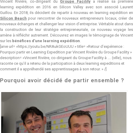
Vincent Rivière, co-dirigeant du
Groupe Facility
a réalisé sa premièr
learning expédition en 2016 en Silicon Valley avec son associé Laurent
Guillou. En 2018, ils décident de repartir à nouveau en learning expédition en
Silicon Beach
pour rencontrer de nouveaux entrepreneurs locaux, créer d
nouveaux échanges et challenger leur vision d’entreprise. Véritable atout dans
la construction de leur stratégie entrepreneuriale, ce nouveau voyage les
amène à réfléchir autrement. Découvrez en images le témoignage de Vincent
sur les
bénéfices d’une learning expédition
.
[arve url= »https://youtu.be/NRAukGEoUUU » title= »Retour d’expérience :
Pourquoi partir en Learning Expedition par Vincent Rivière du Groupe Facility »
description= »Vincent Rivière, co-dirigeant du Groupe Facility à …. (ville), nous
raconte ce qu’il a retenu de la participation à deux learning expeditions et
comment il a appréhendé ses apprentissages à son retour. » /]
Pourquoi avoir décidé de partir ensemble ?