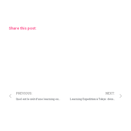
Share this post:
Facebook
Twitter
Telegram
WhatsApp
PREVIOUS:
NEXT:
Quel est le coût d’une learning expedition ?
Learning Expedition à Tokyo : découverte d’un écosystème numérique stimulant