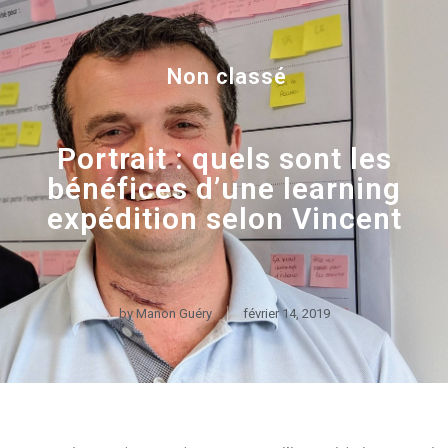
Non classé
Portrait : quels sont les
bénéfices d’une learning
expédition selon Vincent
by
Manon Guéry
février 14, 2019