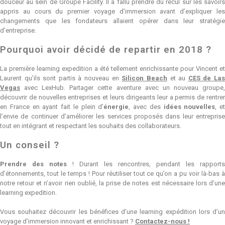
douceur au sein de Groupe Facility. Il a fallu prendre du recul sur les savoirs
appris au cours du premier voyage d’immersion avant d’expliquer les
changements que les fondateurs allaient opérer dans leur stratégie
d’entreprise.
Pourquoi avoir décidé de repartir en 2018 ?
La première learning expedition a été tellement enrichissante pour Vincent et
Laurent qu’ils sont partis à nouveau en
Silicon Beach
et au
CES de La
Vegas
avec LexHub. Partager cette aventure avec un nouveau groupe,
découvrir de nouvelles entreprises et leurs dirigeants leur a permis de rentrer
en France en ayant fait le plein d’
énergie
, avec des
idées nouvelles
, et
l’envie de continuer d’améliorer les services proposés dans leur entreprise
tout en intégrant et respectant les souhaits des collaborateurs.
Un conseil ?
Prendre des notes
! Durant les rencontres, pendant les rapports
d’étonnements, tout le temps ! Pour réutiliser tout ce qu’on a pu voir là-bas à
notre retour et n’avoir rien oublié, la prise de notes est nécessaire lors d’une
learning expedition.
Vous souhaitez découvrir les bénéfices d’une learning expédition lors d’un
voyage d’immersion innovant et enrichissant ?
Contactez-nous !