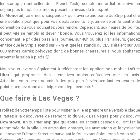
les startups, dont celles de la French Tech), semble primordial pour vivre un
séjour plus tranquille et moins pesant au niveau du transport.
Le
Monorail
, ce « métro suspendu » qui traverse une partie du Strip peut êtr
une solution pratique pour vos déplacements la journée selon le centre de
convention où vous souhaitez vous rendre. Cependant, aux heures de pointe,
il peut vite se remplir et devenir bondé. Vous trouverez
ici
les informations
concernant le prix des pass à la journée, sur 48h ou plus. Par ailleurs, gardez
en tête que le Strip s’étend sur 7 km et que les stands du CES s’étalent sur 830
000 mètres carrés; prévoyez donc de bonnes chaussures si vous souhaitez
arpenter le salon à pieds 🙂
Nous vous invitons également à télécharger les applications mobile
Lyft
e
Uber
, qui proposent des alternatives moins coûteuses que les taxis.
Attention, vous serez soumis à des prix plus élevés pendant les heures de
pointe, pensez donc à anticiper vos déplacements !
Que faire à Las Vegas ?
Profitez de votre temps libte pour visiter la ville et prendre une véritable claque
! Partez à la découverte de Frémont et du vieux Las Vegas pour y découvrir
Downtown, un
quartier atypique qui abrite les anciens casinos qui ont fait l
renommée de la ville. Les ampoules vintages, les animations et la tyrolienne
qui traverse Frémont Street en survolant la foule vous éblouirons à coup sûr.
Souvent citée comme une ville de spectacles, Las Vegas accueille toute