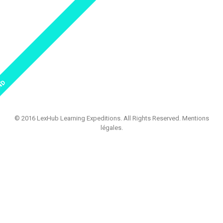
END
© 2016 LexHub Learning Expeditions. All Rights Reserved.
Mentions
légales
.