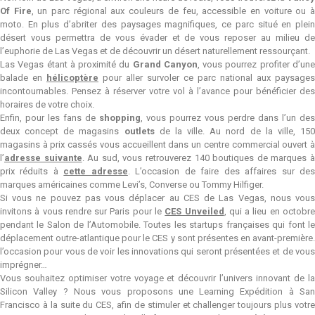
Of Fire
, un parc régional aux couleurs de feu, accessible en voiture ou 
moto. En plus d’abriter des paysages magnifiques, ce parc situé en plein
désert vous permettra de vous évader et de vous reposer au milieu de
l’euphorie de Las Vegas et de découvrir un désert naturellement ressourçant.
Las Vegas étant à proximité du
Grand Canyon
, vous pourrez profiter d’un
balade en
hélicoptère
pour aller survoler ce parc national aux paysages
incontournables. Pensez à réserver votre vol à l’avance pour bénéficier des
horaires de votre choix.
Enfin, pour les fans de
shopping
, vous pourrez vous perdre dans l’un des
deux concept de magasins
outlets
de la ville. Au nord de la ville, 15
magasins à prix cassés vous accueillent dans un centre commercial ouvert à
l’
adresse suivante
. Au sud, vous retrouverez 140 boutiques de marques 
prix réduits à
cette adresse
. L’occasion de faire des affaires sur de
marques américaines comme Levi’s, Converse ou Tommy Hilfiger.
Si vous ne pouvez pas vous déplacer au CES de Las Vegas, nous vous
invitons à vous rendre sur Paris pour le
CES Unveiled
, qui a lieu en octobr
pendant le Salon de l’Automobile. Toutes les startups françaises qui font le
déplacement outre-atlantique pour le CES y sont présentes en avant-première.
l’occasion pour vous de voir les innovations qui seront présentées et de vous
imprégner…
Vous souhaitez optimiser votre voyage et découvrir l’univers innovant de la
Silicon Valley ? Nous vous proposons une Learning Expédition à San
Francisco à la suite du CES, afin de stimuler et challenger toujours plus votre