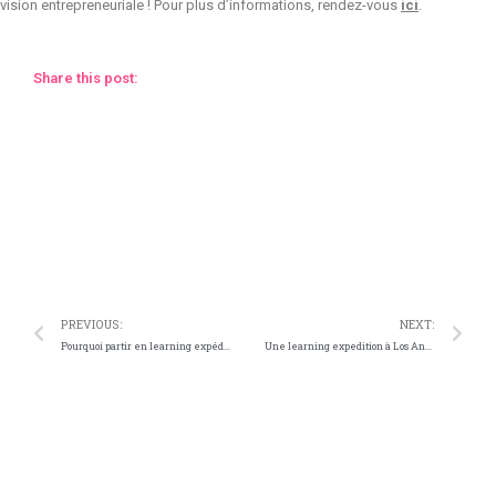
vision entrepreneuriale ! Pour plus d’informations, rendez-vous
ici
.
Share this post:
Facebook
Twitter
Telegram
WhatsApp
PREVIOUS:
NEXT:
Pourquoi partir en learning expédition dans le cadre d’un salon ?
Une learning expedition à Los Angeles ?