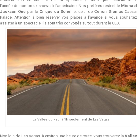
l’année de nombreux shows à l’américaine. Nos préférés restent le
Michael
Jackson One
par le
Cirque du Soleil
et celui de
Célion Dion
au Caesa
Palace. Attention à bien réserver vos places à l’avance si vous souhaitez
assister à un spectacle; ils sont très convoités surtout durant le CES.
La Vallée du Feu, à 1h seulement de Las Vegas
Non loin de Las Vegas, à environ une heure de route, vous trouverez la
Valley