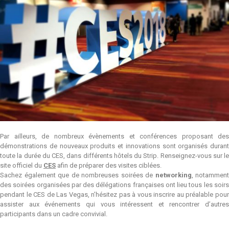
Par ailleurs, de nombreux évènements et conférences proposant des
démonstrations de nouveaux produits et innovations sont organisés durant
toute la durée du CES, dans différents hôtels du Strip. Renseignez-vous sur le
site officiel du
CES
afin de préparer des visites ciblées.
Sachez également que de nombreuses soirées de
networking
, notamment
des soirées organisées par des délégations françaises ont lieu tous les soirs
pendant le CES de Las Vegas, n’hésitez pas à vous inscrire au préalable pour
assister aux événements qui vous intéressent et rencontrer d’autres
participants dans un cadre convivial.