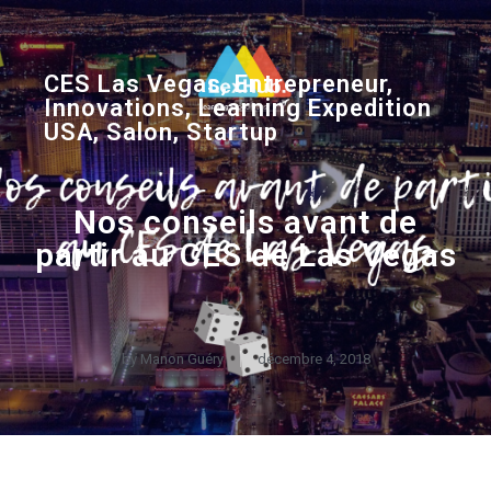
CES Las Vegas
,
Entrepreneur
,
Innovations
,
Learning Expedition
USA
,
Salon
,
Startup
Nos conseils avant de
partir au CES de Las Vegas
by
Manon Guéry
décembre 4, 2018