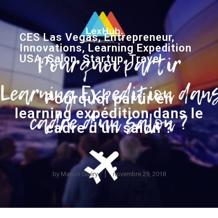
CES Las Vegas
,
Entrepreneur
,
Innovations
,
Learning Expedition
USA
,
Salon
,
Startup
,
Travel
Pourquoi partir en
learning expédition dans le
cadre d’un salon ?
by
Manon Guéry
novembre 29, 2018