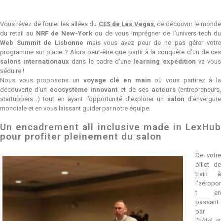
Vous rêvez de fouler les allées du
CES de Las Vegas
, de découvrir le mond
du retail au
NRF de New-York
ou de vous imprégner de l’univers tech d
Web Summit de Lisbonne
mais vous avez peur de ne pas gérer votre
programme sur place ?
Alors peut-être que partir à la conquête d’un de ce
salons internationaux
dans le cadre d’une
learning expédition
va vou
séduire !
Nous vous proposons un
voyage clé en main
où vous partirez à l
découverte d’un
écosystème innovant
et de ses
acteurs
(entrepreneurs,
startuppers…) tout en ayant l’opportunité d’explorer un
salon
d’envergure
mondiale et en vous laissant guider par notre équipe.
Un encadrement all inclusive made in LexHub
pour profiter pleinement du salon
De votre
billet de
train à
l’aéropor
t en
passant
par
l’hôtel et