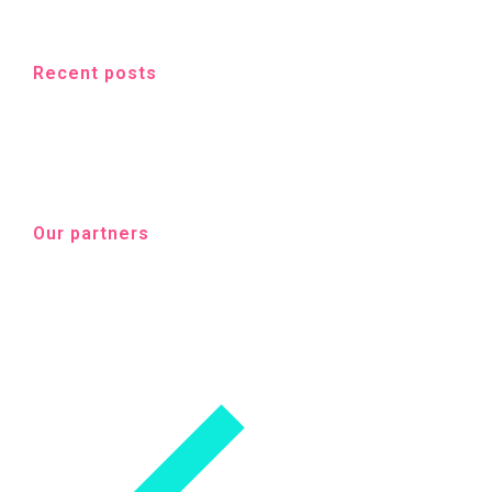
Recent posts
Our partners
Seven Shop Platform
Lorem consec tetur elit dolor.