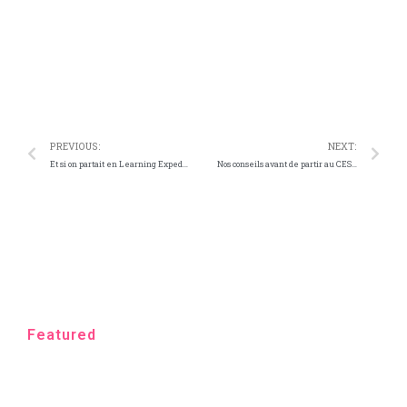
Telegram
WhatsApp
PREVIOUS:
NEXT:
Et si on partait en Learning Expedition à Lisbonne ?
Nos conseils avant de partir au CES de Las Vegas
Featured