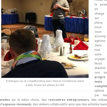
la prise
en
charge
sur
place,
nous
vous
accomp
agnons
dans
tout
votre
voyage.
Nous
établiss
ons un
progra
Echanges sur le crowdfunding avec Pascal Condamine avant
mme
d’aller fouler les allées du CES
complet
rythmé
par les
visites
sur le salon choisi, des
rencontres entrepreneurs
, des visite
d’
espaces innovants
, des ateliers collaboratifs ainsi que des activités tea