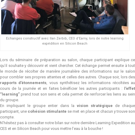
Echanges constructif avec Ilan Zerbib, CEO d’Earny, lors de notre learning
expédition en Silicon Beach
Lors du séminaire de préparation au salon, chaque participant explique ce
qu’il souhaite y découvrir et vient chercher. Cet échange permet ensuite à tout
le monde de récolter de manière journalière des informations sur le salon
pour combler ses propres attentes et celles des autres. Chaque soir, lors des
rapports d’étonnements
, vous synthétisez les informations récoltées a
cours de la journée et en faites bénéficier les autres participants :
l’effet
“learning”
prend tout son sens et cela permet de renforcer les liens au sein
du groupe.
En impliquant le groupe entier dans la
vision stratégique
de chaqu
participant, une
cohésion stimulante
se met en place et chacun y trouve so
compte.
N’hésitez pas à consulter notre bilan sur notre dernière
Learning Expedition au
CES et en Silicon Beach
pour vous mettre l’eau à la bouche !