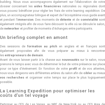
building. Nous vous accompagnons également sur l’élaboration de votre
dossier concernant les
aides financières
nationales ou régionales dont
vous pouvez bénéficier pour régler les frais de votre learning expédition. De
plus, un accompagnateur bilingue et expert de l’écosystème vous guide avant
et pendant l’
immersion
. Des moments de
détente
et de
convivialité
son
également intégrés afin de vous faire découvrir la ville où se déroule le salon,
de
networker
et profiter de moments d’échanges entre participants.
Un briefing complet en amont
Des sessions de
formation au pitch
en anglais et en français son
également proposées afin de vous préparer au mieux à rencontrer
les
entrepreneurs de demain
.
Avant de vous laisser partir à la chasse aux
nouveautés
sur le salon, nou
prenons le temps avec vous de déterminer le but de votre présence sur place
pour ce type d’événement. En fonction de votre
profil
et de vos attentes
nous vous dirigeons vers différentes artères du salon afin de
cibler
au mieux
vos recherches
et organiser votre temps sur place le plus logiquemen
possible.
La Learning Expedition pour optimiser les
coûts d’un tel voyage
Participer au CES de Las Vegas, au NRF de New-York ou au CES Asia de